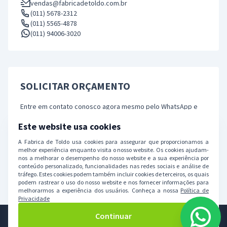
vendas@fabricadetoldo.com.br
(011) 5678-2312
(011) 5565-4878
(011) 94006-3020
SOLICITAR ORÇAMENTO
Entre em contato conosco agora mesmo pelo WhatsApp e
solicite seu orçamento! Estamos prontos para atendê-lo.
Este website usa cookies
A Fabrica de Toldo usa cookies para assegurar que proporcionamos a
Solicitar orçamento
melhor experiência enquanto visita o nosso website. Os cookies ajudam-
nos a melhorar o desempenho do nosso website e a sua experiência por
conteúdo personalizado, funcionalidades nas redes sociais e análise de
tráfego. Estes cookies podem também incluir cookies de terceiros, os quais
podem rastrear o uso do nosso website e nos fornecer informações para
melhorarmos a experiência dos usuários. Conheça a nossa
Política de
Privacidade
Continuar
© 2026 Fabrica de Toldo. Todos os direitos reservados.