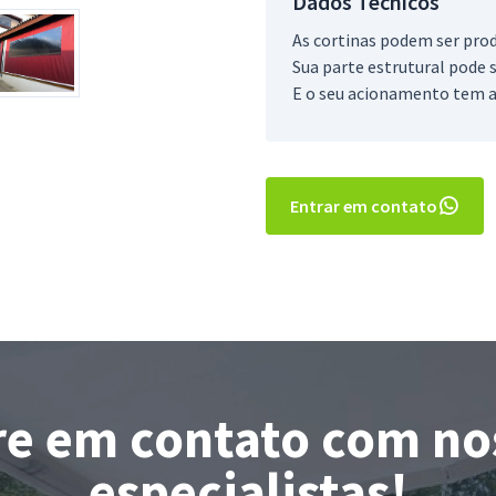
Dados Técnicos
As cortinas podem ser produ
Sua parte estrutural pode 
E o seu acionamento tem a
Entrar em contato
re em contato com no
especialistas!